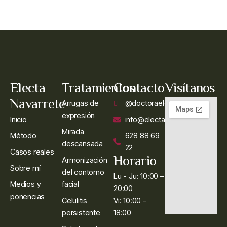
Electa
Tratamientos
Contacto
Visítanos
Navarrete
Arrugas de
@doctoraelectanavarrete
expresión
Inicio
info@electanavarrete.es
Mirada
Método
628 88 69
descansada
22
Casos reales
Horario
Armonización
Sobre mí
del contorno
Lu - Ju: 10:00 –
Medios y
facial
20:00
ponencias
Celulitis
Vi: 10:00 -
persistente
18:00