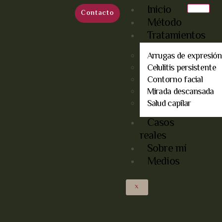
Inicio
Contacto
Método
Tratamientos
Arrugas de expresión
Celulitis persistente
Contorno facial
Mirada descansada
Salud capilar
Casos
reales
Sobre mí
Medios
X